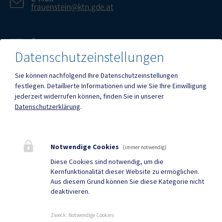
frauenstein@ktn.gde.at
Fax
+43 (4212) 2751-22
Datenschutzeinstellungen
Sie können nachfolgend Ihre Datenschutzeinstellungen
festlegen.
Detaillierte Informationen und wie Sie Ihre Einwilligung
jederzeit widerrufen können, finden Sie in unserer
Datenschutzerklärung
.
Mehr
Quicklinks
Notwendige Cookies
(immer notwendig)
Diese Cookies sind notwendig, um die
Geko digital Gemeinde-
Neuigkeiten
Kernfunktionalität dieser Website zu ermöglichen.
App
Aus diesem Grund können Sie diese Kategorie nicht
deaktivieren.
Termine
Sport & Freizeit
Zweck
:
Notwendige Cookies