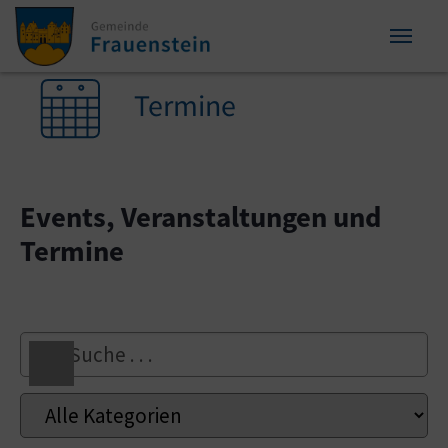
Zum Inhalt springen
Zum Seitenende springen
Sie sind hier:
Termine
Events, Veranstaltungen und
Termine