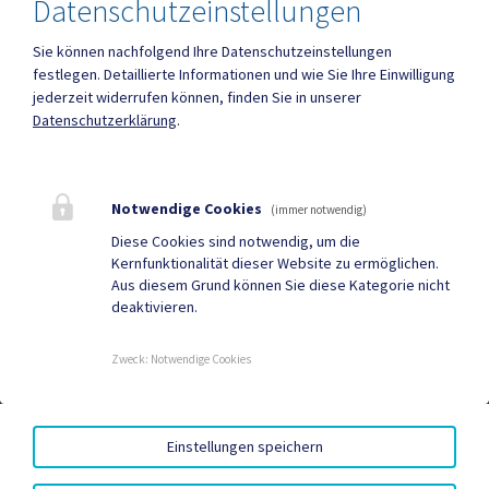
Datenschutzeinstellungen
Sie können nachfolgend Ihre Datenschutzeinstellungen
festlegen.
Detaillierte Informationen und wie Sie Ihre Einwilligung
jederzeit widerrufen können, finden Sie in unserer
Datenschutzerklärung
.
Mehr
Quicklinks
Notwendige Cookies
(immer notwendig)
Diese Cookies sind notwendig, um die
Geko digital Gemeinde-
Neuigkeiten
Kernfunktionalität dieser Website zu ermöglichen.
App
Aus diesem Grund können Sie diese Kategorie nicht
deaktivieren.
Termine
Sport & Freizeit
Zweck
:
Notwendige Cookies
KONTOVERBINDUNG
|
BARRIEREFREIHEIT
|
Einstellungen speichern
DATENSCHUTZ
|
SITEMAP
|
IMPRESSUM