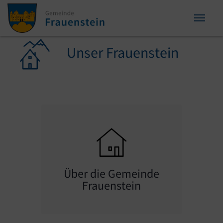
Zum Inhalt springen
Zum Seitenende springen
Sie sind hier:
Unser Frauenstein
Über die Gemeinde
Frauenstein