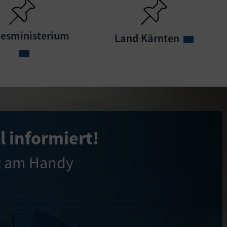
esministerium
Land Kärnten
l informiert!
t am Handy