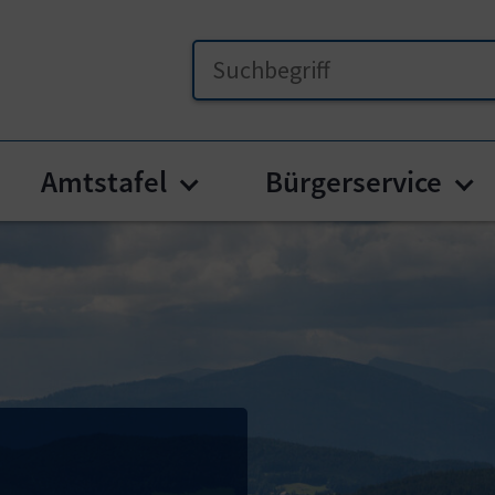
Amtstafel
Bürgerservice
menu for "Unser Frauenstein"
Submenu for "Amtstafel
Su