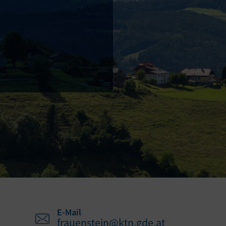
E-Mail
frauenstein@ktn.gde.at