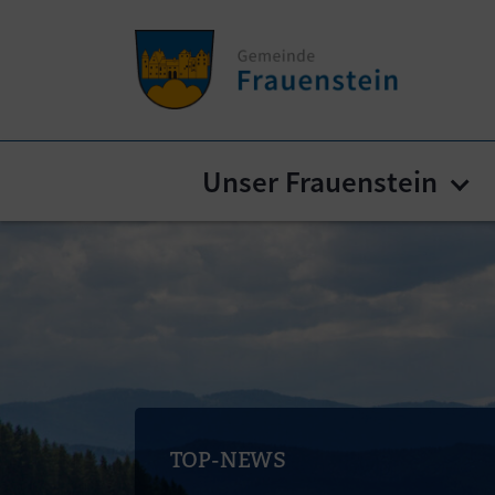
Zum Inhalt springen
Zum Seitenende springen
Unser Frauenstein
Sub
TOP-NEWS