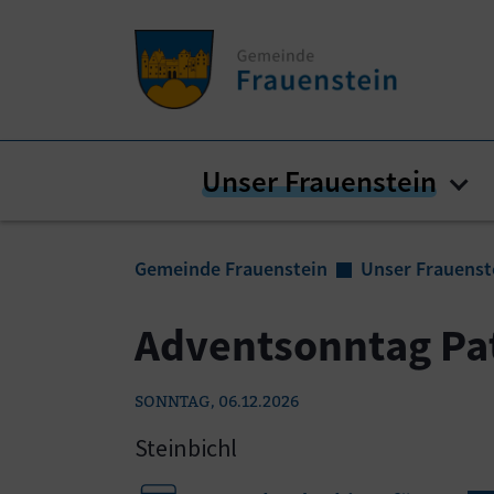
Zum Inhalt springen
Zum Seitenende springen
Unser Frauenstein
Sub
Sie sind hier:
Gemeinde Frauenstein
Unser Frauenst
Adventsonntag Pat
SONNTAG, 06.12.2026
Steinbichl