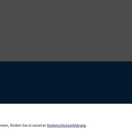
nde-App
Neuigkeiten
önnen, finden Sie in unserer
Datenschutzerklärung
.
Sport & Freizeit