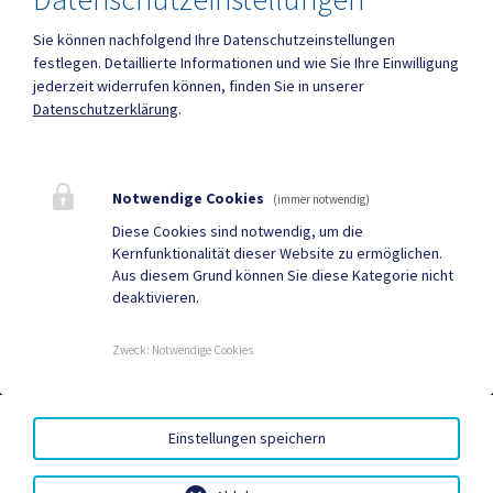
Sie können nachfolgend Ihre Datenschutzeinstellungen
festlegen.
Detaillierte Informationen und wie Sie Ihre Einwilligung
jederzeit widerrufen können, finden Sie in unserer
Datenschutzerklärung
.
Mehr
Quicklinks
Notwendige Cookies
(immer notwendig)
Diese Cookies sind notwendig, um die
Geko digital Gemeinde-
Neuigkeiten
Kernfunktionalität dieser Website zu ermöglichen.
App
Aus diesem Grund können Sie diese Kategorie nicht
deaktivieren.
Termine
Sport & Freizeit
Zweck
:
Notwendige Cookies
KONTOVERBINDUNG
|
BARRIEREFREIHEIT
|
Einstellungen speichern
DATENSCHUTZ
|
SITEMAP
|
IMPRESSUM