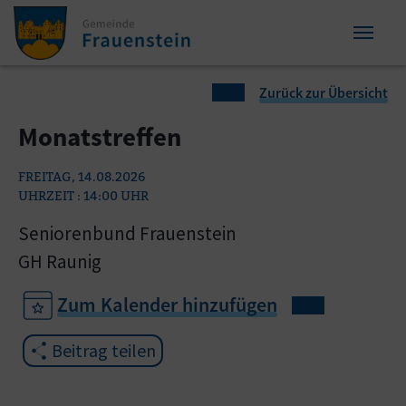
Zum Inhalt springen
Zum Seitenende springen
Sie sind hier:
Zurück zur Übersicht
Monatstreffen
FREITAG, 14.08.2026
UHRZEIT : 14:00 UHR
Seniorenbund Frauenstein
GH Raunig
Zum Kalender hinzufügen
Beitrag teilen