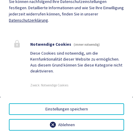
Sie können nachfolgend Ihre Datenschutzeinstellungen
festlegen.
Detaillierte Informationen und wie Sie Ihre Einwilligung
jederzeit widerrufen können, finden Sie in unserer
Datenschutzerklärung
.
Mehr
Quicklinks
Notwendige Cookies
(immer notwendig)
Diese Cookies sind notwendig, um die
Geko digital Gemeinde-
Neuigkeiten
Kernfunktionalität dieser Website zu ermöglichen.
App
Aus diesem Grund können Sie diese Kategorie nicht
deaktivieren.
Termine
Sport & Freizeit
Zweck
:
Notwendige Cookies
KONTOVERBINDUNG
|
BARRIEREFREIHEIT
|
Einstellungen speichern
DATENSCHUTZ
|
SITEMAP
|
IMPRESSUM
Ablehnen