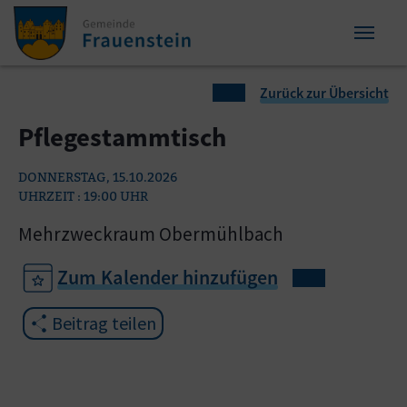
Zum Inhalt springen
Zum Seitenende springen
Sie sind hier:
Zurück zur Übersicht
Pflegestammtisch
DONNERSTAG, 15.10.2026
UHRZEIT : 19:00 UHR
Mehrzweckraum Obermühlbach
Zum Kalender hinzufügen
Beitrag teilen