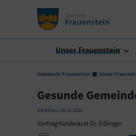
Zum Inhalt springen
Zum Seitenende springen
Unser Frauenstein
Sub
Sie sind hier:
Gemeinde Frauenstein
Unser Frauenst
Gesunde Gemeind
DIENSTAG, 03.11.2026
Vortrag Kinderarzt Dr. Edlinger