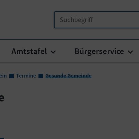
Amtstafel
Bürgerservice
menu for "Unser Frauenstein"
Submenu for "Amtstafel
Su
ein
Termine
Gesunde Gemeinde
e