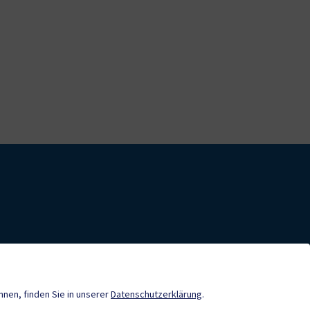
nde-App
Neuigkeiten
önnen, finden Sie in unserer
Datenschutzerklärung
.
Sport & Freizeit