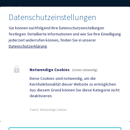
Fax
+43 (4212) 2751-22
Datenschutzeinstellungen
Sie können nachfolgend Ihre Datenschutzeinstellungen
festlegen.
Detaillierte Informationen und wie Sie Ihre Einwilligung
jederzeit widerrufen können, finden Sie in unserer
Datenschutzerklärung
.
Mehr
Quicklinks
Notwendige Cookies
(immer notwendig)
Diese Cookies sind notwendig, um die
Geko digital Gemeinde-
Neuigkeiten
Kernfunktionalität dieser Website zu ermöglichen.
App
Aus diesem Grund können Sie diese Kategorie nicht
deaktivieren.
Termine
Sport & Freizeit
Zweck
:
Notwendige Cookies